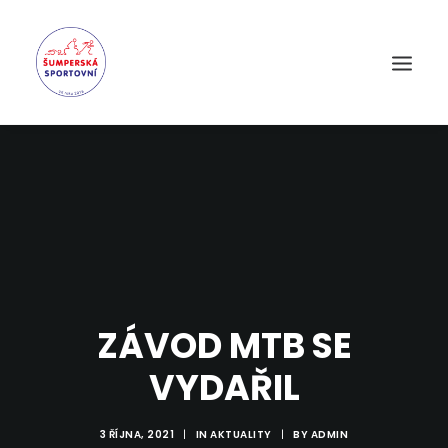
ZÁVOD MTB SE
VYDAŘIL
3 ŘÍJNA, 2021
|
IN
AKTUALITY
|
BY
ADMIN